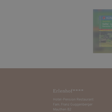
Erlenhof****
Hotel-Pension Restaurant
Fam. Franz Guggenberger
Mauthen 82