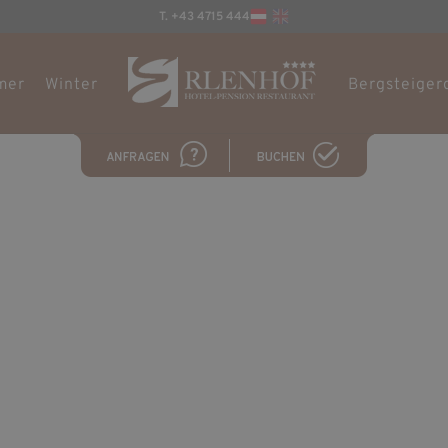
T. +43 4715 444
mer
Winter
Bergsteiger