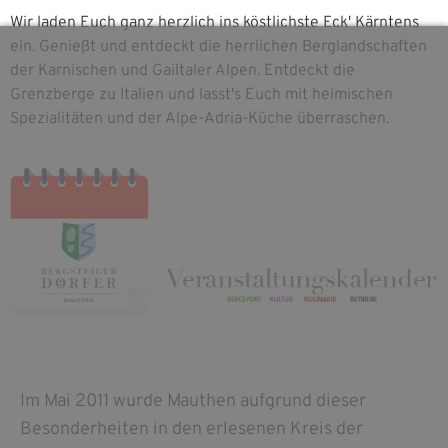
Wir laden Euch ganz herzlich ins köstlichste Eck' Kärntens
ein. Genießt und entdeckt die herrlichen Berglandschaften
der Karnischen und Gailtaler Alpen. Entdeckt die
Grenzberge zu Italien und lasst's Euch mit heimischen
Spezialitäten und der Alpe-Adria-Küche überraschen.
Im Mai 2011 wurde Mauthen aufgrund dieser
Besonderheiten in den erlesenen Kreis der