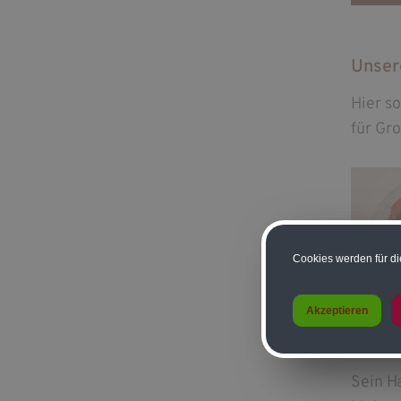
Unser
Hier s
für Gro
Cookies werden für di
Akzeptieren
Sein H