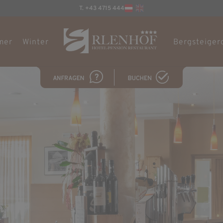
T. +43 4715 444
mer
Winter
Bergsteiger