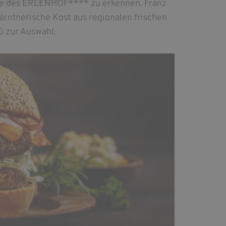
rte des ERLENHOF**** zu erkennen. Franz
ärntnerische Kost aus regionalen frischen
ü zur Auswahl.