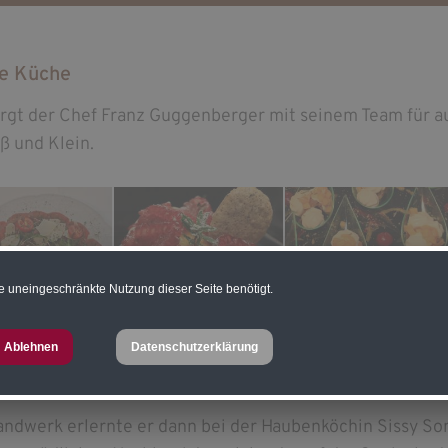
e Küche
orgt der Chef Franz Guggenberger mit seinem Team für
ß und Klein.
e uneingeschränkte Nutzung dieser Seite benötigt.
Ablehnen
Datenschutzerklärung
andwerk erlernte er dann bei der Haubenköchin Sissy Son