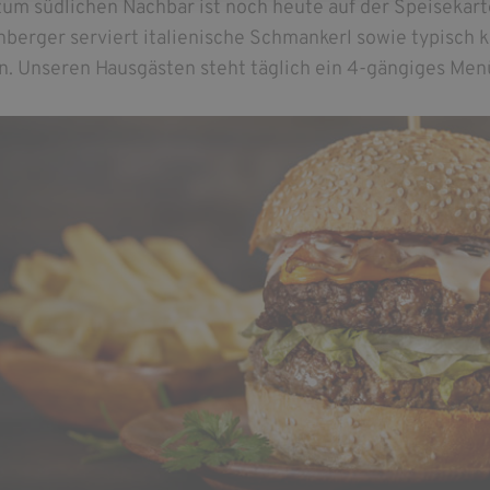
zum südlichen Nachbar ist noch heute auf der Speiseka
berger serviert italienische Schmankerl sowie typisch k
n. Unseren Hausgästen steht täglich ein 4-gängiges Men