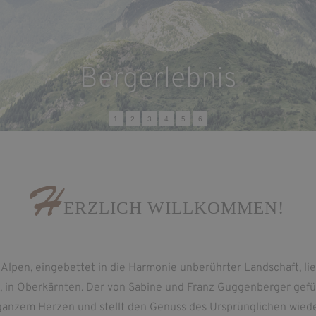
Bergerlebnis
1
2
3
4
5
6
H
ERZLICH WILLKOMMEN!
Alpen, eingebettet in die Harmonie unberührter Landschaft, lie
in Oberkärnten. Der von Sabine und Franz Guggenberger gefüh
ganzem Herzen und stellt den Genuss des Ursprünglichen wiede