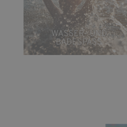
WASSER- UND
BADESPASS