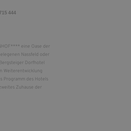
715 444
ENHOF**** eine Oase der
gelegenen Nassfeld oder
Bergsteiger Dorfhotel
en Weiterentwicklung
as Programm des Hotels
 zweites Zuhause der