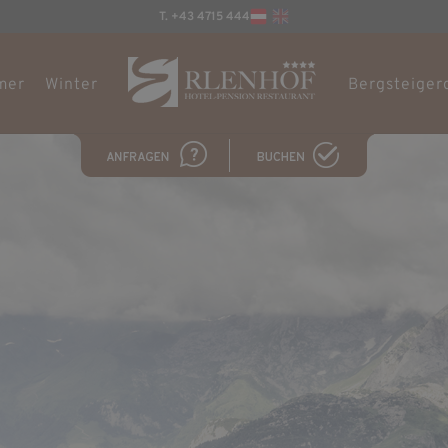
T. +43 4715 444
mer
Winter
Bergsteiger